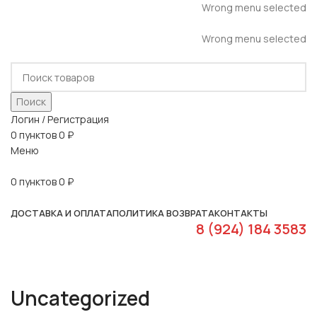
Wrong menu selected
ADD ANYTHING HERE OR JUST REMOVE IT…
Wrong menu selected
Поиск
Логин / Регистрация
0
пунктов
0
₽
Меню
0
пунктов
0
₽
Наш каталог
ДОСТАВКА И ОПЛАТА
ПОЛИТИКА ВОЗВРАТА
КОНТАКТЫ
8 (924) 184 3583
Uncategorized