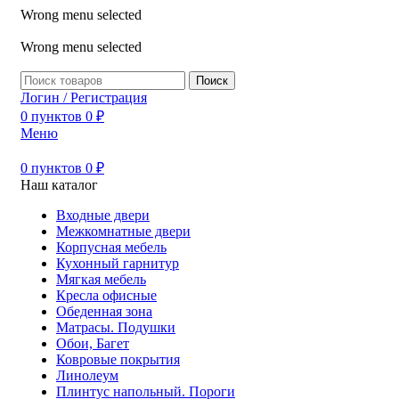
Wrong menu selected
ADD ANYTHING HERE OR JUST REMOVE IT…
Wrong menu selected
Поиск
Логин / Регистрация
0
пунктов
0
₽
Меню
0
пунктов
0
₽
Наш каталог
Входные двери
Межкомнатные двери
Корпусная мебель
Кухонный гарнитур
Мягкая мебель
Кресла офисные
Обеденная зона
Матрасы. Подушки
Обои, Багет
Ковровые покрытия
Линолеум
Плинтус напольный. Пороги