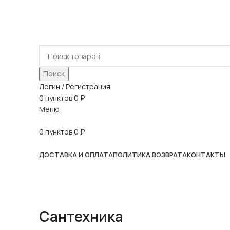
ADD ANYTHING HERE OR JUST REMOVE IT…
Поиск
Логин / Регистрация
0
пунктов
0
₽
Меню
0
пунктов
0
₽
Наш каталог
ДОСТАВКА И ОПЛАТА
ПОЛИТИКА ВОЗВРАТА
КОНТАКТЫ
Сантехника