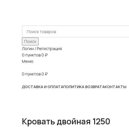
ADD ANYTHING HERE OR JUST REMOVE IT…
Поиск
Логин / Регистрация
0
пунктов
0
₽
Меню
0
пунктов
0
₽
Наш каталог
ДОСТАВКА И ОПЛАТА
ПОЛИТИКА ВОЗВРАТА
КОНТАКТЫ
Кровать двойная 1250